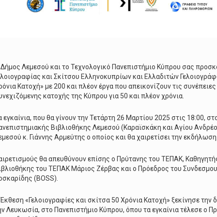
 Δήμος Λεμεσού και το Τεχνολογικό Πανεπιστήμιο Κύπρου σας προσκ
ελοιογραφίας και Σκίτσου Ελληνοκυπρίων και Ελλαδιτών Γελοιογράφω
ρόνια Κατοχή» με 200 και πλέον έργα που απεικονίζουν τις συνέπειες
υνεχιζόμενης κατοχής της Κύπρου για 50 και πλέον χρόνια.
α εγκαίνια, που θα γίνουν την Τετάρτη 26 Μαρτίου 2025 στις 18:00, 
ανεπιστημιακής Βιβλιοθήκης Λεμεσού (Καραϊσκάκη και Αγίου Ανδρέου
εμεσού κ. Γιάννης Αρμεύτης ο οποίος και θα χαιρετίσει την εκδήλωση
αιρετισμούς θα απευθύνουν επίσης ο Πρύτανης του ΤΕΠΑΚ, Kαθηγητή
ιβλιοθήκης του ΤΕΠΑΚ Μάριος Ζέρβας και ο Πρόεδρος του Συνδεσμου
οσκαρίδης (BOSS).
 Έκθεση «Γελοιογραφίες και σκίτσα 50 Χρόνια Κατοχή» ξεκίνησε την 
ην Λευκωσία, στο Πανεπιστήμιο Κύπρου, όπου τα εγκαίνια τέλεσε ο 