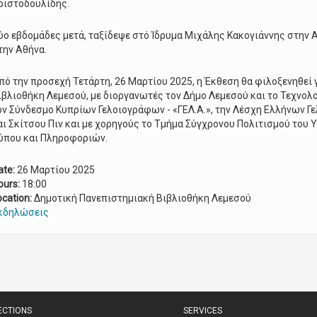
ριστοδουλίδης.
ύο εβδομάδες μετά, ταξίδεψε στό Ίδρυμα Μιχάλης Κακογιάννης στην Αθ
την Αθήνα.
πό την προσεχή Τετάρτη, 26 Μαρτίου 2025, η Έκθεση θα φιλοξενηθεί 
ιβλιοθήκη Λεμεσού, με διοργανωτές τον Δήμο Λεμεσού και το Τεχνολ
ον Σύνδεσμο Κυπρίων Γελοιογράφων - «ΓΕΛ.Α.», την Λέσχη Ελλήνων Γ
αι Σκίτσου Πιν και με χορηγούς το Τμήμα Σύγχρονου Πολιτισμού του 
ύπου και Πληροφοριών.
ate:
26 Μαρτίου 2025
ours:
18:00
ocation:
Δημοτική Πανεπιστημιακή Βιβλιοθήκη Λεμεσού
κδηλώσεις
ECTIONS
SERVICES