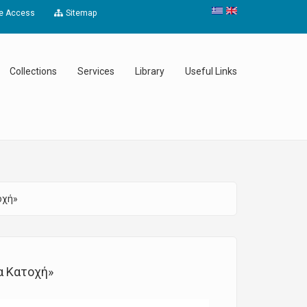
e Access
Sitemap
Collections
Services
Library
Useful Links
οχή»
α Κατοχή»