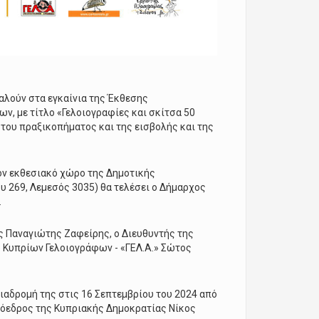
αλούν στα εγκαίνια της Έκθεσης
ν, με τίτλο «Γελοιογραφίες και σκίτσα 50
 του πραξικοπήματος και της εισβολής και της
στον εκθεσιακό χώρο της Δημοτικής
 269, Λεμεσός 3035) θα τελέσει ο Δήμαρχος
.
ς Παναγιώτης Ζαφείρης, ο Διευθυντής της
 Κυπρίων Γελοιογράφων - «ΓΕΛ.Α.» Σώτος
διαδρομή της στις 16 Σεπτεμβρίου του 2024 από
Πρόεδρος της Κυπριακής Δημοκρατίας Νίκος