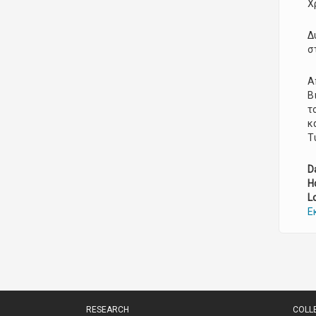
Χ
Δ
σ
Α
Β
τ
κ
Τ
D
H
L
Ε
RESEARCH
COLL