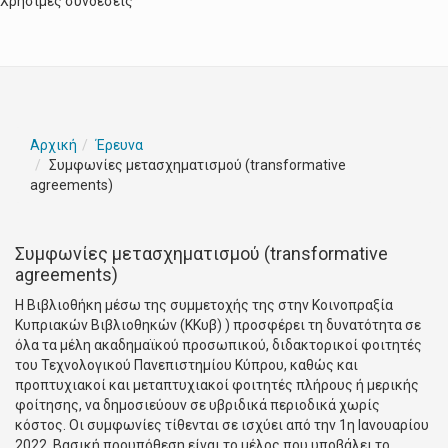
Χρήσιμες συνδέσεις
Αρχική
Έρευνα
Συμφωνίες μετασχηματισμού (transformative
agreements)
Συμφωνίες μετασχηματισμού (transformative
agreements)
Η Βιβλιοθήκη μέσω της συμμετοχής της στην
Κοινοπραξία
Κυπριακών Bιβλιοθηκών (ΚΚυβ)
) προσφέρει τη δυνατότητα σε
όλα τα μέλη ακαδημαϊκού προσωπικού, διδακτορικοί φοιτητές
του Τεχνολογικού Πανεπιστημίου Κύπρου, καθώς και
προπτυχιακοί και μεταπτυχιακοί φοιτητές πλήρους ή μερικής
φοίτησης, να δημοσιεύουν σε υβριδικά περιοδικά χωρίς
κόστος. Οι συμφωνίες τίθενται σε ισχύει από την 1η Ιανουαρίου
2022. Βασική προυπόθεση είναι το μέλος που υποβάλει το