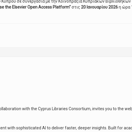
υ Κύπρου σε συνεργασία με την Κοινοπραξία Κυπριακών Βιβλιοθηκών 
se the Elsevier Open Access Platform"
στις
20 Ιανουαρίου 2026
η ώρα 1
ένα άρθρο και πώς να χρησιμοποιήσετε την Πλατφόρμα Ανοικτής Πρό
ollaboration with the Cyprus Libraries Consortium, invites you to the web
 with sophisticated AI to deliver faster, deeper insights. Built for aca