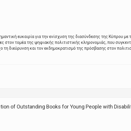
ημαντική ευκαιρία για την ενίσχυση της διασύνδεσης της Κύπρου με 
ες στον τομέα της ψηφιακής πολιτιστικής κληρονομιάς, που συγκεν
χο τη διεύρυνση και τον εκδημοκρατισμό της πρόσβασης στον πολιτι
Bridges, Shaping Shared Futures: The Power of the Europeana Network 
n of Outstanding Books for Young People with Disabili