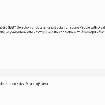
ηρίες
(ΙΒΒΥ Selection of Outstanding Books for Young People with Disab
ους να γνωρίσουν από κοντά βιβλία που προωθούν το δικαίωμα κάθε 
ιβλίων “IBBY Selection of Outstanding Books for Young People with Di
Διδακτορικών Διατριβών»