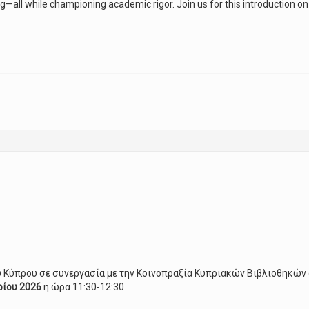
ng—all while championing academic rigor. Join us for this introduction o
for CUT
υ Κύπρου σε συνεργασία με την Κοινοπραξία Κυπριακών Βιβλιοθηκών 
ρίου 2026
η ώρα 11:30-12:30