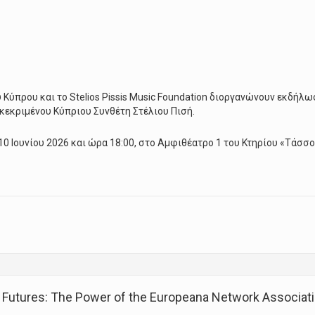
 Κύπρου και το Stelios Pissis Music Foundation διοργανώνουν εκδήλ
κεκριμένου Κύπριου Συνθέτη Στέλιου Πισή.
10 Ιουνίου 2026 και ώρα 18:00, στο Αμφιθέατρο 1 του Κτηρίου «Τάσ
οίησης της ζωής και του έργου του Συνθέτη Στέλιου Πισή
ed Futures: The Power of the Europeana Network Associa