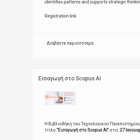
identifies patterns and supports strategic thinki
Registration link:
Διαβάστε περισσότερα
για Scopus AI webinar 
Εισαγωγή στο Scopus AI
Η Βιβλιοθήκη του Τεχνολογικού Πανεπιστημίο
τίτλο
"Εισαγωγή στο Scopus AI"
στις
27 Ιανουα