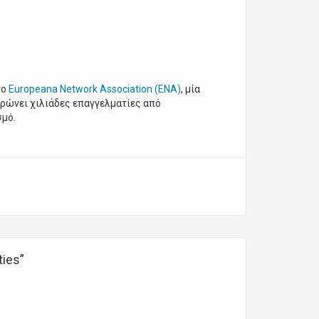
το
Europeana Network Association (ENA)
, μία
τρώνει χιλιάδες επαγγελματίες από
σμό.
Association Community (ΕΝΑ)
ties”