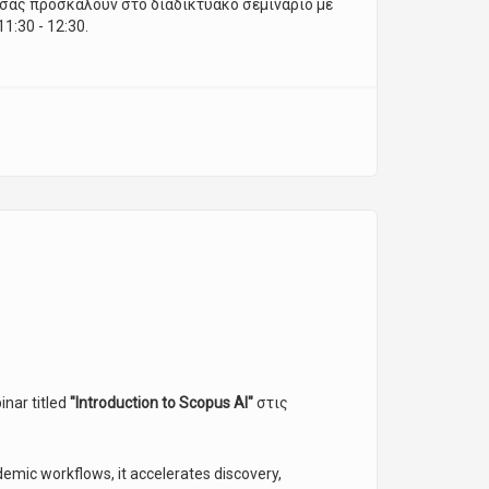
σας προσκαλούν στο διαδικτυακό σεμινάριο με
1:30 - 12:30.
σβασης του Elsevier
inar titled
"Introduction to Scopus AI"
στις
demic workflows, it accelerates discovery,